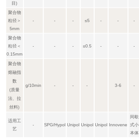
目)
聚合物
粒径＞
-
-
-
≤5
-
-
-
5mm
聚合物
粒径＜
-
-
-
≤0.5
-
-
-
0.15mm
聚合物
熔融指
数
g/10min
-
-
-
3-6
-
(质量
法、拉
丝料)
间歇
适用工
-
SPG/Hypol
Unipol
Unipol
Unipol
Innovene
式小
艺
本体