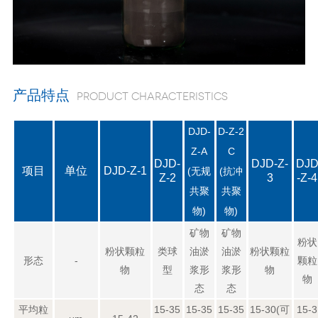
产品特点
Product characteristics
DJD-
D-Z-2
Z-A
C
DJD-
DJD-Z-
DJ
项目
单位
DJD-Z-1
(无规
(抗冲
Z-2
3
-Z-4
共聚
共聚
物)
物)
矿物
矿物
粉状
粉状颗粒
类球
油淤
油淤
粉状颗粒
形态
-
颗粒
物
型
浆形
浆形
物
物
态
态
平均粒
15-35
15-35
15-35
15-30(可
15-3