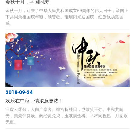
金秋十月，举国同庆
金秋十月，迎来了中华人民共和国成立69周年的伟大日子，举国上
下共同为祖国庆华诞，颂赞歌。璀璨阳光迎国庆，红旗飘扬耀国
威。
2018-09-24
欢乐在中秋，情浓意更浓！
涵虚云雾分，人向广寒奔。蟾宫折桂日，岂敢笑王孙。中秋共晴
光，美景伴良辰。药经灵兔捣，玉液满金樽。举杯同祝愿，月圆永
无痕。